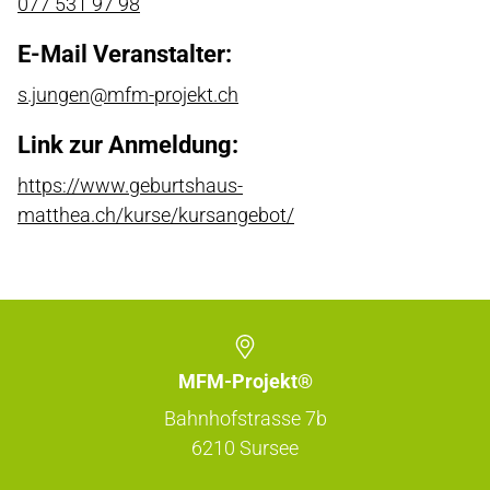
077 531 97 98
E-Mail Veranstalter:
s.jungen@mfm-projekt.ch
Link zur Anmeldung:
https://www.geburtshaus-
matthea.ch/kurse/kursangebot/
MFM-Projekt®
Bahnhofstrasse 7b
6210
Sursee